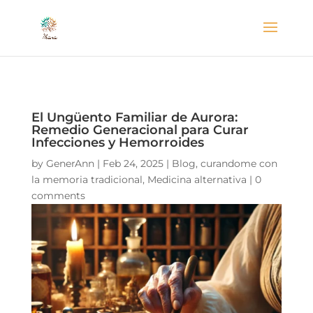
El Ungüento Familiar de Aurora:
Remedio Generacional para Curar
Infecciones y Hemorroides
by
GenerAnn
|
Feb 24, 2025
|
Blog
,
curandome con
la memoria tradicional
,
Medicina alternativa
|
0
comments